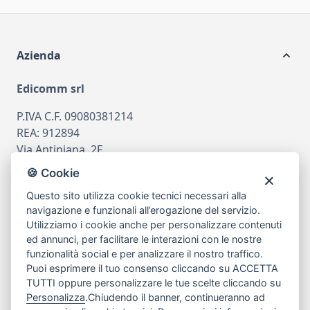
Azienda
Edicomm srl
P.IVA C.F. 09080381214
REA: 912894
Via Antiniana, 2F
80078 Pozzuoli
🍪 Cookie
tel
081.7515380
Questo sito utilizza cookie tecnici necessari alla
email
info@edicomm.it
navigazione e funzionali all’erogazione del servizio.
Utilizziamo i cookie anche per personalizzare contenuti
ed annunci, per facilitare le interazioni con le nostre
funzionalità social e per analizzare il nostro traffico.
Assistenza Clienti
Puoi esprimere il tuo consenso cliccando su ACCETTA
TUTTI oppure personalizzare le tue scelte cliccando su
Chi siamo
Personalizza
.Chiudendo il banner, continueranno ad