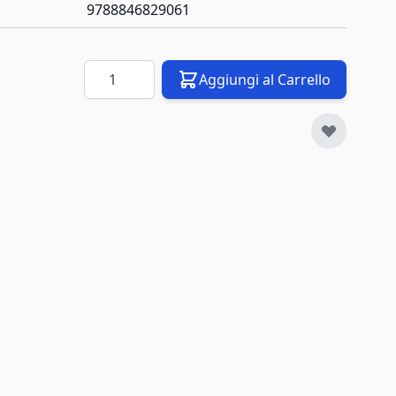
9788846829061
Quantità
Aggiungi al Carrello