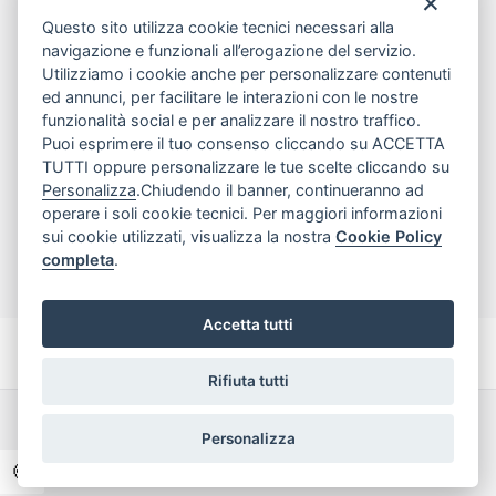
tel
081.7515380
Questo sito utilizza cookie tecnici necessari alla
email
info@edicomm.it
navigazione e funzionali all’erogazione del servizio.
Utilizziamo i cookie anche per personalizzare contenuti
ed annunci, per facilitare le interazioni con le nostre
funzionalità social e per analizzare il nostro traffico.
Assistenza Clienti
Puoi esprimere il tuo consenso cliccando su ACCETTA
TUTTI oppure personalizzare le tue scelte cliccando su
Chi siamo
Personalizza
.Chiudendo il banner, continueranno ad
operare i soli cookie tecnici. Per maggiori informazioni
sui cookie utilizzati, visualizza la nostra
Cookie Policy
My Account
completa
.
Accetta tutti
Rifiuta tutti
Dichiarazione di accessibilità
Termini e Condizioni
Personalizza
Privacy Policy
🍪