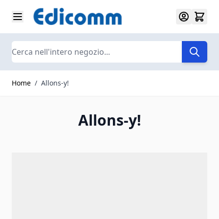
Salta al contenuto
Search
Home
/
Allons-y!
Allons-y!