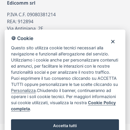
Edicomm srl
P.IVA C.F. 09080381214
REA: 912894
Via Antiniana, 2F
80078 Pozzuoli
🍪 Cookie
tel
081.7515380
Questo sito utilizza cookie tecnici necessari alla
email
info@edicomm.it
navigazione e funzionali all’erogazione del servizio.
Utilizziamo i cookie anche per personalizzare contenuti
ed annunci, per facilitare le interazioni con le nostre
funzionalità social e per analizzare il nostro traffico.
Assistenza Clienti
Puoi esprimere il tuo consenso cliccando su ACCETTA
TUTTI oppure personalizzare le tue scelte cliccando su
Chi siamo
Personalizza
.Chiudendo il banner, continueranno ad
operare i soli cookie tecnici. Per maggiori informazioni
sui cookie utilizzati, visualizza la nostra
Cookie Policy
My Account
completa
.
Accetta tutti