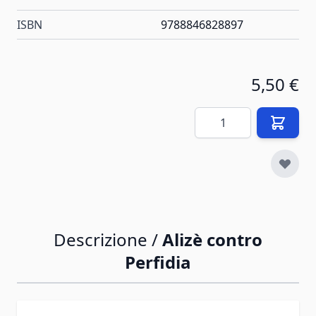
ISBN
9788846828897
5,50 €
Quantità
Descrizione /
Alizè contro
Perfidia