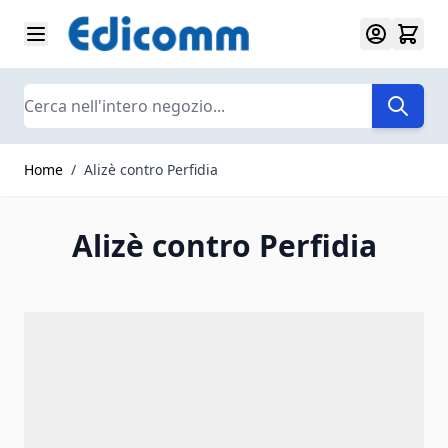
Salta al contenuto
Search
Home
/
Alizè contro Perfidia
Alizè contro Perfidia