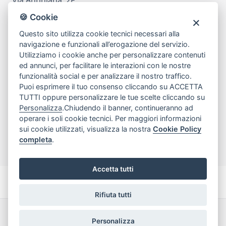
80078 Pozzuoli
🍪 Cookie
tel
081.7515380
Questo sito utilizza cookie tecnici necessari alla
email
info@edicomm.it
navigazione e funzionali all’erogazione del servizio.
Utilizziamo i cookie anche per personalizzare contenuti
ed annunci, per facilitare le interazioni con le nostre
funzionalità social e per analizzare il nostro traffico.
Assistenza Clienti
Puoi esprimere il tuo consenso cliccando su ACCETTA
TUTTI oppure personalizzare le tue scelte cliccando su
Chi siamo
Personalizza
.Chiudendo il banner, continueranno ad
operare i soli cookie tecnici. Per maggiori informazioni
sui cookie utilizzati, visualizza la nostra
Cookie Policy
My Account
completa
.
Accetta tutti
Rifiuta tutti
Dichiarazione di accessibilità
Termini e Condizioni
Personalizza