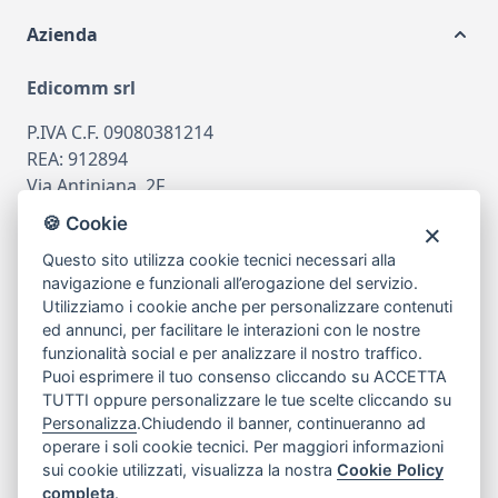
Azienda
Edicomm srl
P.IVA C.F. 09080381214
REA: 912894
Via Antiniana, 2F
80078 Pozzuoli
🍪 Cookie
tel
081.7515380
Questo sito utilizza cookie tecnici necessari alla
email
info@edicomm.it
navigazione e funzionali all’erogazione del servizio.
Utilizziamo i cookie anche per personalizzare contenuti
ed annunci, per facilitare le interazioni con le nostre
funzionalità social e per analizzare il nostro traffico.
Assistenza Clienti
Puoi esprimere il tuo consenso cliccando su ACCETTA
TUTTI oppure personalizzare le tue scelte cliccando su
Chi siamo
Personalizza
.Chiudendo il banner, continueranno ad
operare i soli cookie tecnici. Per maggiori informazioni
sui cookie utilizzati, visualizza la nostra
Cookie Policy
My Account
completa
.