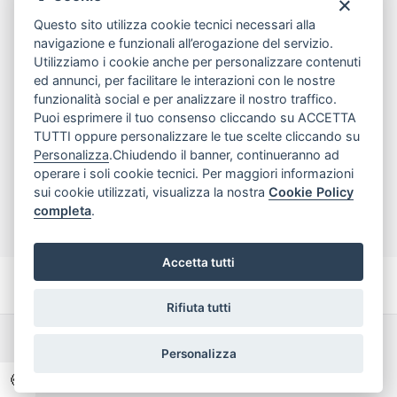
tel
081.7515380
Questo sito utilizza cookie tecnici necessari alla
email
info@edicomm.it
navigazione e funzionali all’erogazione del servizio.
Utilizziamo i cookie anche per personalizzare contenuti
ed annunci, per facilitare le interazioni con le nostre
funzionalità social e per analizzare il nostro traffico.
Assistenza Clienti
Puoi esprimere il tuo consenso cliccando su ACCETTA
TUTTI oppure personalizzare le tue scelte cliccando su
Chi siamo
Personalizza
.Chiudendo il banner, continueranno ad
operare i soli cookie tecnici. Per maggiori informazioni
sui cookie utilizzati, visualizza la nostra
Cookie Policy
My Account
completa
.
Accetta tutti
Rifiuta tutti
Dichiarazione di accessibilità
Termini e Condizioni
Personalizza
Privacy Policy
🍪