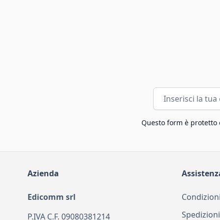
Indirizzo email
Questo form è protetto
Azienda
Assistenz
Edicomm srl
Condizioni
Spedizioni
P.IVA C.F. 09080381214