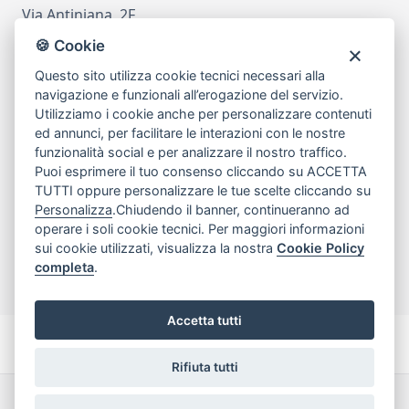
Via Antiniana, 2F
80078 Pozzuoli
🍪 Cookie
tel
081.7515380
Questo sito utilizza cookie tecnici necessari alla
email
info@edicomm.it
navigazione e funzionali all’erogazione del servizio.
Utilizziamo i cookie anche per personalizzare contenuti
ed annunci, per facilitare le interazioni con le nostre
funzionalità social e per analizzare il nostro traffico.
Assistenza Clienti
Puoi esprimere il tuo consenso cliccando su ACCETTA
TUTTI oppure personalizzare le tue scelte cliccando su
Chi siamo
Personalizza
.Chiudendo il banner, continueranno ad
operare i soli cookie tecnici. Per maggiori informazioni
sui cookie utilizzati, visualizza la nostra
Cookie Policy
My Account
completa
.
Accetta tutti
Rifiuta tutti