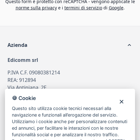
Questo form è protetto con reCAPTCHA - vengono applicate le
norme sulla privacy
e i
termini di servizio
di
Google
.
Azienda
Edicomm srl
P.IVA C.F. 09080381214
REA: 912894
Via Antiniana, 2F
80078 Pozzuoli
🍪 Cookie
tel
081.7515380
Questo sito utilizza cookie tecnici necessari alla
email
info@edicomm.it
navigazione e funzionali all’erogazione del servizio.
Utilizziamo i cookie anche per personalizzare contenuti
ed annunci, per facilitare le interazioni con le nostre
funzionalità social e per analizzare il nostro traffico.
Assistenza Clienti