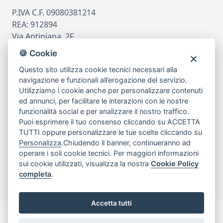
P.IVA C.F. 09080381214
REA: 912894
Via Antiniana, 2F
80078 Pozzuoli
🍪 Cookie
tel
081.7515380
Questo sito utilizza cookie tecnici necessari alla
email
info@edicomm.it
navigazione e funzionali all’erogazione del servizio.
Utilizziamo i cookie anche per personalizzare contenuti
ed annunci, per facilitare le interazioni con le nostre
funzionalità social e per analizzare il nostro traffico.
Assistenza Clienti
Puoi esprimere il tuo consenso cliccando su ACCETTA
TUTTI oppure personalizzare le tue scelte cliccando su
Chi siamo
Personalizza
.Chiudendo il banner, continueranno ad
operare i soli cookie tecnici. Per maggiori informazioni
sui cookie utilizzati, visualizza la nostra
Cookie Policy
My Account
completa
.
Accetta tutti