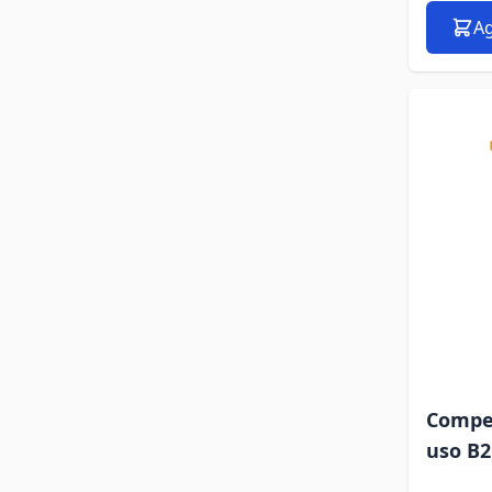
Ag
Compet
uso B2