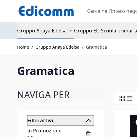
Salta al contenuto
Search
Gruppo Anaya Edelsa
Gruppo ELi Scuola primari
Home
/
Gruppo Anaya Edelsa
/
Gramatica
Gramatica
NAVIGA PER
Filtri attivi
In Promozione