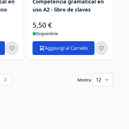
cal en
Competencia gramatical en
mno
uso A2 - libro de claves
5,50 €
Disponibile
Aggiungi al Carrello
Mostra
i leggendo la pagina
ina