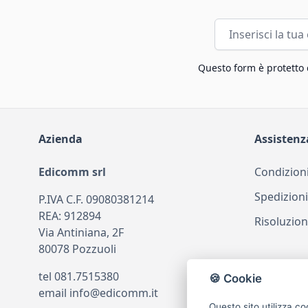
Indirizzo email
Questo form è protetto
Azienda
Assistenz
Edicomm srl
Condizioni
Spedizioni
P.IVA C.F. 09080381214
REA: 912894
Risoluzion
Via Antiniana, 2F
80078 Pozzuoli
tel
081.7515380
🍪 Cookie
email
info@edicomm.it
Questo sito utilizza co