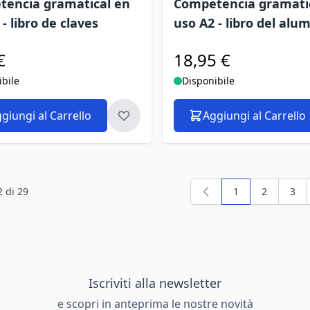
encia gramatical en
Competencia gramati
- libro de claves
uso A2 - libro del alu
€
18,95 €
ibile
Disponibile
giungi al Carrello
Aggiungi al Carrello
2
di
29
1
2
3
Attualmente sta
Pagina
Pag
Iscriviti alla newsletter
e scopri in anteprima le nostre novità