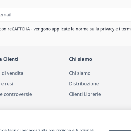
 con reCAPTCHA - vengono applicate le
norme sulla privacy
e i
termi
a Clienti
Chi siamo
 di vendita
Chi siamo
 e resi
Distribuzione
e controversie
Clienti Librerie
okie tecnici necessari alla navigazione e funzionali