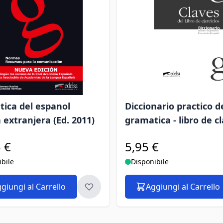
ica del espanol
Diccionario practico d
 extranjera (Ed. 2011)
gramatica - libro de c
 €
5,95 €
ibile
Disponibile
giungi al Carrello
Aggiungi al Carrello