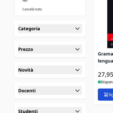
No
Cancella tutto
Passa all'elenco prodotti
Categoria
filtro
Prezzo
Gramat
filtro
lengua
Novità
27,95
filtro
Dispon
Docenti
Ag
filtro
Studenti