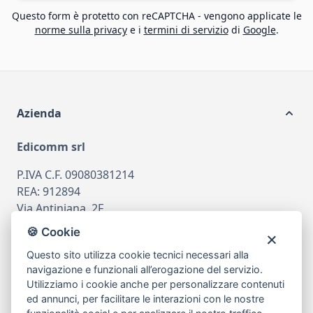
Questo form è protetto con reCAPTCHA - vengono applicate le
norme sulla privacy
e i
termini di servizio
di
Google
.
Azienda
Edicomm srl
P.IVA C.F. 09080381214
REA: 912894
Via Antiniana, 2F
80078 Pozzuoli
🍪 Cookie
tel
081.7515380
Questo sito utilizza cookie tecnici necessari alla
email
info@edicomm.it
navigazione e funzionali all’erogazione del servizio.
Utilizziamo i cookie anche per personalizzare contenuti
ed annunci, per facilitare le interazioni con le nostre