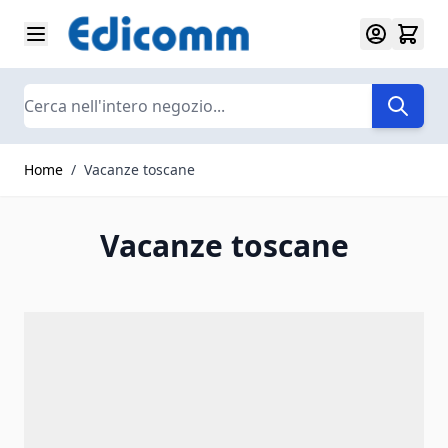
Salta al contenuto
Search
Home
/
Vacanze toscane
Vacanze toscane