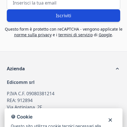
Iscriviti
Questo form è protetto con reCAPTCHA - vengono applicate le
norme sulla privacy
e i
termini di servizio
di
Google
.
Azienda
Edicomm srl
P.IVA C.F. 09080381214
REA: 912894
Via Antiniana, 2F
80078 Pozzuoli
🍪 Cookie
tel
081.7515380
Questo sito utilizza cookie tecnici necessari alla