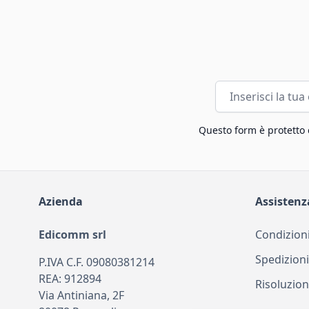
Indirizzo email
Questo form è protetto
Azienda
Assistenz
Edicomm srl
Condizioni
Spedizioni
P.IVA C.F. 09080381214
REA: 912894
Risoluzion
Via Antiniana, 2F