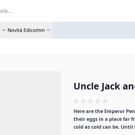
a
Novità Edicomm
Uncle Jack a
Here are the Emperor Peng
their eggs in a place far 
cold as cold can be. Until