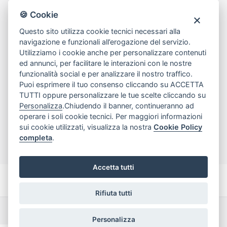
80078 Pozzuoli
🍪 Cookie
tel
081.7515380
Questo sito utilizza cookie tecnici necessari alla
email
info@edicomm.it
navigazione e funzionali all’erogazione del servizio.
Utilizziamo i cookie anche per personalizzare contenuti
ed annunci, per facilitare le interazioni con le nostre
funzionalità social e per analizzare il nostro traffico.
Assistenza Clienti
Puoi esprimere il tuo consenso cliccando su ACCETTA
TUTTI oppure personalizzare le tue scelte cliccando su
Chi siamo
Personalizza
.Chiudendo il banner, continueranno ad
operare i soli cookie tecnici. Per maggiori informazioni
sui cookie utilizzati, visualizza la nostra
Cookie Policy
My Account
completa
.
Accetta tutti
Rifiuta tutti
Dichiarazione di accessibilità
Termini e Condizioni
Personalizza