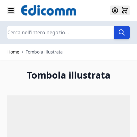
Salta al contenuto
Search
Home
/
Tombola illustrata
Tombola illustrata