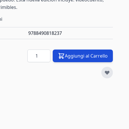
rimibles.
ni
9788490818237
Quantità
Aggiungi al Carrello