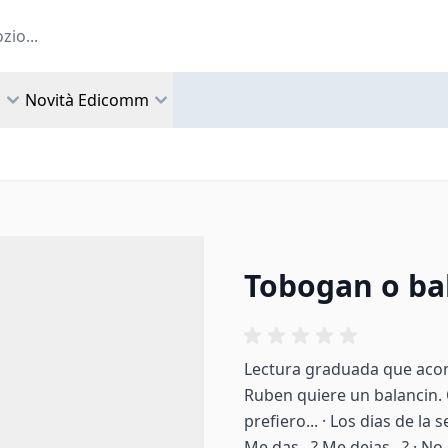
a
Novità Edicomm
Tobogan o ba
Lectura graduada que aco
Ruben quiere un balancin. 
prefiero... · Los dias de la
Me das...? Me dejas...? · N