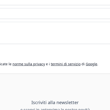
icate le
norme sulla privacy
e i
termini di servizio
di
Google
.
Iscriviti alla newsletter
e scopri in anteprima le nostre novità