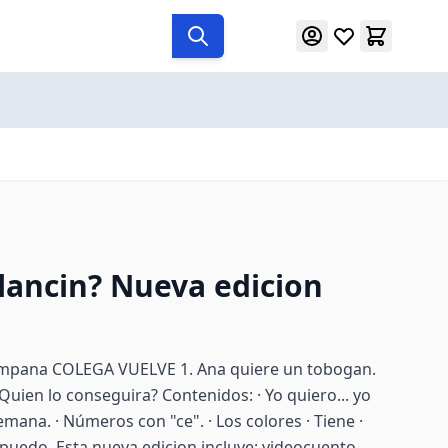
lancin? Nueva edicion
mpana COLEGA VUELVE 1. Ana quiere un tobogan.
Quien lo conseguira? Contenidos: · Yo quiero... yo
 semana. · Números con "ce". · Los colores · Tiene ·
o puedo. Esta nueva edicion incluye: videocuento,