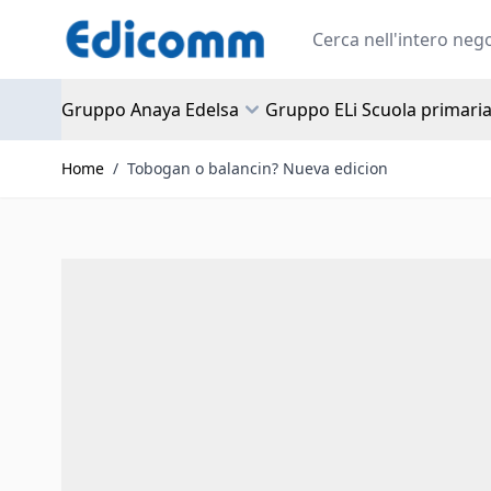
Salta al contenuto
Search
Gruppo Anaya Edelsa
Gruppo ELi Scuola primari
Home
/
Tobogan o balancin? Nueva edicion