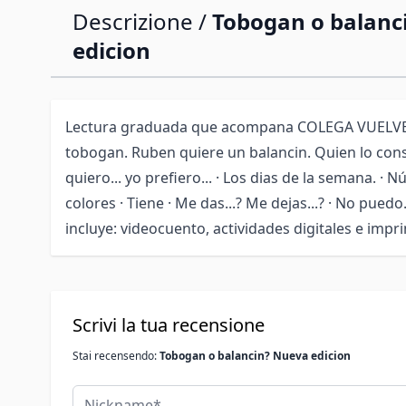
Descrizione /
Tobogan o balanc
edicion
Lectura graduada que acompana COLEGA VUELVE 
tobogan. Ruben quiere un balancin. Quien lo cons
quiero... yo prefiero... · Los dias de la semana. · 
colores · Tiene · Me das...? Me dejas...? · No pued
incluye: videocuento, actividades digitales e impri
Scrivi la tua recensione
Stai recensendo:
Tobogan o balancin? Nueva edicion
Nickname