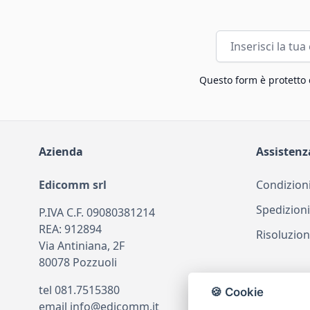
Indirizzo email
Questo form è protetto
Azienda
Assistenz
Edicomm srl
Condizioni
Spedizioni
P.IVA C.F. 09080381214
REA: 912894
Risoluzion
Via Antiniana, 2F
80078 Pozzuoli
tel
081.7515380
🍪 Cookie
email
info@edicomm.it