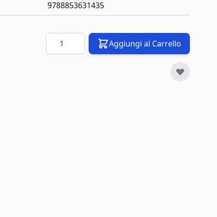
9788853631435
Quantità
Aggiungi al Carrello