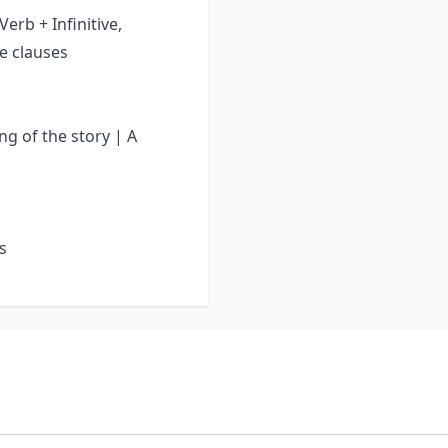
erb + Infinitive,
ve clauses
g of the story | A
s