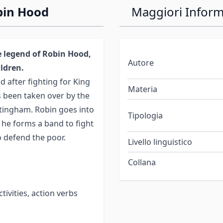
bin Hood
Maggiori Inform
e legend of Robin Hood,
Autore
ldren.
 after fighting for King
Materia
s been taken over by the
ttingham. Robin goes into
Tipologia
he forms a band to fight
o defend the poor.
Livello linguistico
Collana
tivities, action verbs