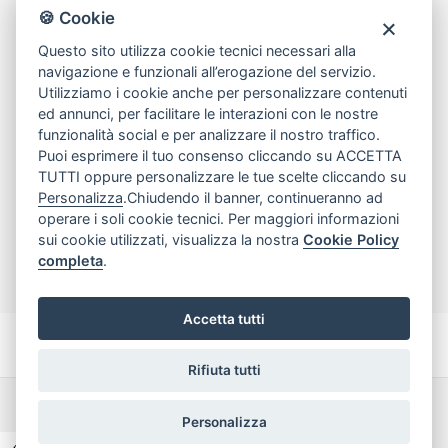
80078 Pozzuoli
🍪 Cookie
tel
081.7515380
Questo sito utilizza cookie tecnici necessari alla
email
info@edicomm.it
navigazione e funzionali all’erogazione del servizio.
Utilizziamo i cookie anche per personalizzare contenuti
ed annunci, per facilitare le interazioni con le nostre
funzionalità social e per analizzare il nostro traffico.
Assistenza Clienti
Puoi esprimere il tuo consenso cliccando su ACCETTA
TUTTI oppure personalizzare le tue scelte cliccando su
Chi siamo
Personalizza
.Chiudendo il banner, continueranno ad
operare i soli cookie tecnici. Per maggiori informazioni
sui cookie utilizzati, visualizza la nostra
Cookie Policy
My Account
completa
.
Accetta tutti
Rifiuta tutti
Dichiarazione di accessibilità
Termini e Condizioni
Personalizza
Privacy Policy