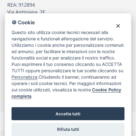
REA: 912894
Via Antiniana, 2F
80078 Pozzuoli
🍪 Cookie
tel
081.7515380
Questo sito utilizza cookie tecnici necessari alla
email
info@edicomm.it
navigazione e funzionali all’erogazione del servizio.
Utilizziamo i cookie anche per personalizzare contenuti
ed annunci, per facilitare le interazioni con le nostre
funzionalità social e per analizzare il nostro traffico.
Assistenza Clienti
Puoi esprimere il tuo consenso cliccando su ACCETTA
TUTTI oppure personalizzare le tue scelte cliccando su
Chi siamo
Personalizza
.Chiudendo il banner, continueranno ad
operare i soli cookie tecnici. Per maggiori informazioni
sui cookie utilizzati, visualizza la nostra
Cookie Policy
My Account
completa
.
Accetta tutti
Rifiuta tutti