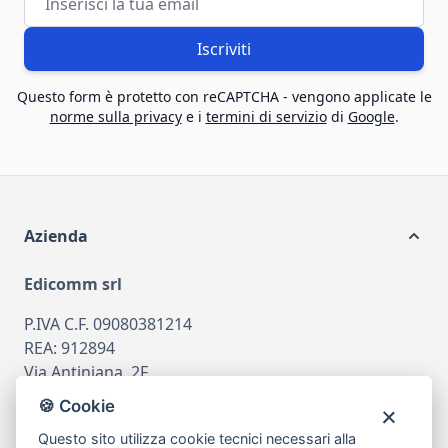
Iscriviti
Questo form è protetto con reCAPTCHA - vengono applicate le
norme sulla privacy
e i
termini di servizio
di
Google
.
Azienda
Edicomm srl
P.IVA C.F. 09080381214
REA: 912894
Via Antiniana, 2F
80078 Pozzuoli
🍪 Cookie
tel
081.7515380
Questo sito utilizza cookie tecnici necessari alla