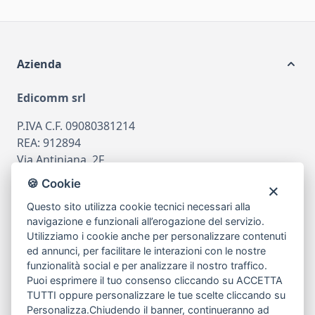
Azienda
Edicomm srl
P.IVA C.F. 09080381214
REA: 912894
Via Antiniana, 2F
80078 Pozzuoli
🍪 Cookie
tel
081.7515380
Questo sito utilizza cookie tecnici necessari alla
email
info@edicomm.it
navigazione e funzionali all’erogazione del servizio.
Utilizziamo i cookie anche per personalizzare contenuti
ed annunci, per facilitare le interazioni con le nostre
funzionalità social e per analizzare il nostro traffico.
Assistenza Clienti
Puoi esprimere il tuo consenso cliccando su ACCETTA
TUTTI oppure personalizzare le tue scelte cliccando su
Chi siamo
Personalizza
.Chiudendo il banner, continueranno ad