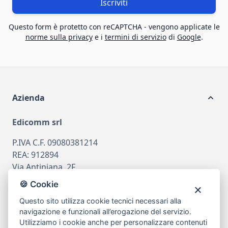
Iscriviti
Questo form è protetto con reCAPTCHA - vengono applicate le
norme sulla privacy
e i
termini di servizio
di
Google
.
Azienda
Edicomm srl
P.IVA C.F. 09080381214
REA: 912894
Via Antiniana, 2F
80078 Pozzuoli
🍪 Cookie
tel
081.7515380
Questo sito utilizza cookie tecnici necessari alla
email
info@edicomm.it
navigazione e funzionali all’erogazione del servizio.
Utilizziamo i cookie anche per personalizzare contenuti