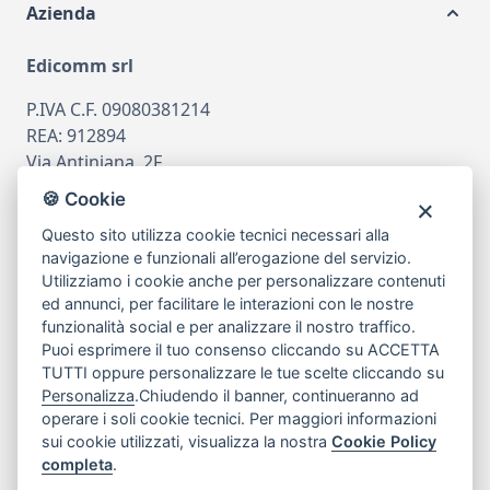
Azienda
Edicomm srl
P.IVA C.F. 09080381214
REA: 912894
Via Antiniana, 2F
80078 Pozzuoli
🍪 Cookie
tel
081.7515380
Questo sito utilizza cookie tecnici necessari alla
email
info@edicomm.it
navigazione e funzionali all’erogazione del servizio.
Utilizziamo i cookie anche per personalizzare contenuti
ed annunci, per facilitare le interazioni con le nostre
funzionalità social e per analizzare il nostro traffico.
Assistenza Clienti
Puoi esprimere il tuo consenso cliccando su ACCETTA
TUTTI oppure personalizzare le tue scelte cliccando su
Chi siamo
Personalizza
.Chiudendo il banner, continueranno ad
operare i soli cookie tecnici. Per maggiori informazioni
sui cookie utilizzati, visualizza la nostra
Cookie Policy
My Account
completa
.