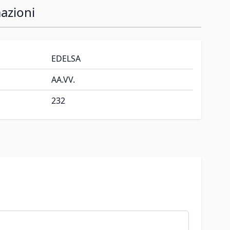
azioni
EDELSA
AA.VV.
232