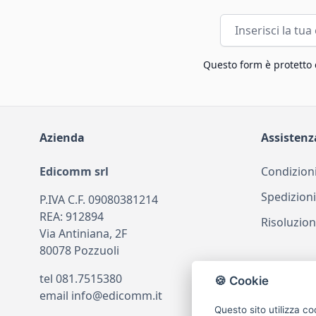
Indirizzo email
Questo form è protetto
Azienda
Assistenz
Edicomm srl
Condizioni
Spedizioni
P.IVA C.F. 09080381214
REA: 912894
Risoluzion
Via Antiniana, 2F
80078 Pozzuoli
tel
081.7515380
🍪 Cookie
email
info@edicomm.it
Questo sito utilizza co