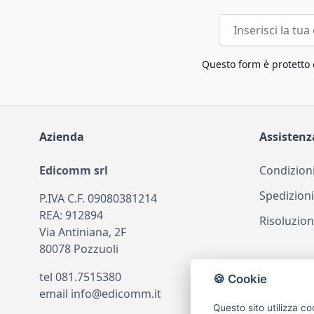
Indirizzo email
Questo form è protetto
Azienda
Assistenz
Edicomm srl
Condizioni
Spedizioni
P.IVA C.F. 09080381214
REA: 912894
Risoluzion
Via Antiniana, 2F
80078 Pozzuoli
tel
081.7515380
🍪 Cookie
email
info@edicomm.it
Questo sito utilizza co