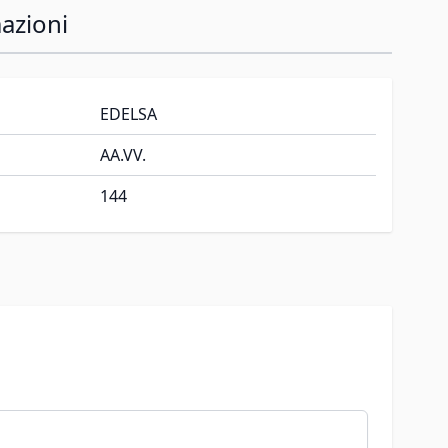
azioni
EDELSA
AA.VV.
144