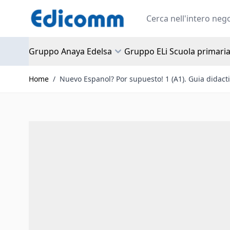
Salta al contenuto
Search
Gruppo Anaya Edelsa
Gruppo ELi Scuola primari
Home
/
Nuevo Espanol? Por supuesto! 1 (A1). Guia didact