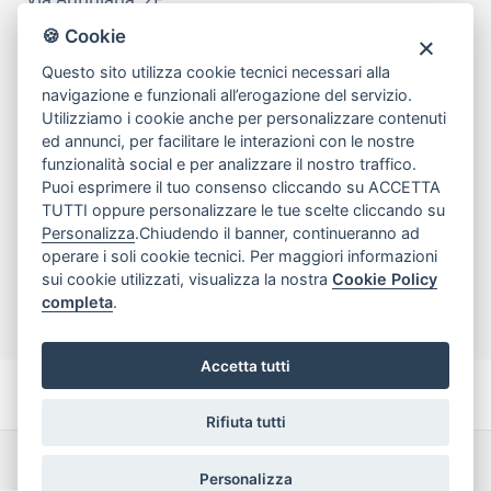
80078 Pozzuoli
🍪 Cookie
tel
081.7515380
Questo sito utilizza cookie tecnici necessari alla
email
info@edicomm.it
navigazione e funzionali all’erogazione del servizio.
Utilizziamo i cookie anche per personalizzare contenuti
ed annunci, per facilitare le interazioni con le nostre
funzionalità social e per analizzare il nostro traffico.
Assistenza Clienti
Puoi esprimere il tuo consenso cliccando su ACCETTA
TUTTI oppure personalizzare le tue scelte cliccando su
Chi siamo
Personalizza
.Chiudendo il banner, continueranno ad
operare i soli cookie tecnici. Per maggiori informazioni
sui cookie utilizzati, visualizza la nostra
Cookie Policy
My Account
completa
.
Accetta tutti
Rifiuta tutti
Dichiarazione di accessibilità
Termini e Condizioni
Personalizza