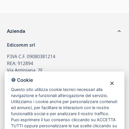
Azienda
Edicomm srl
P.IVA C.F. 09080381214
REA: 912894
Via Antiniana, 2F
80078 Pozzuoli
🍪 Cookie
tel
081.7515380
Questo sito utilizza cookie tecnici necessari alla
email
info@edicomm.it
navigazione e funzionali all’erogazione del servizio.
Utilizziamo i cookie anche per personalizzare contenuti
ed annunci, per facilitare le interazioni con le nostre
funzionalità social e per analizzare il nostro traffico.
Assistenza Clienti
Puoi esprimere il tuo consenso cliccando su ACCETTA
TUTTI oppure personalizzare le tue scelte cliccando su