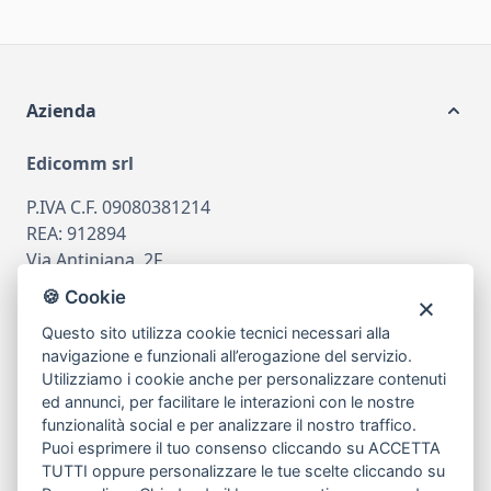
Azienda
Edicomm srl
P.IVA C.F. 09080381214
REA: 912894
Via Antiniana, 2F
80078 Pozzuoli
🍪 Cookie
tel
081.7515380
Questo sito utilizza cookie tecnici necessari alla
email
info@edicomm.it
navigazione e funzionali all’erogazione del servizio.
Utilizziamo i cookie anche per personalizzare contenuti
ed annunci, per facilitare le interazioni con le nostre
funzionalità social e per analizzare il nostro traffico.
Assistenza Clienti
Puoi esprimere il tuo consenso cliccando su ACCETTA
TUTTI oppure personalizzare le tue scelte cliccando su