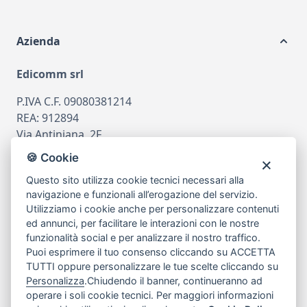
Azienda
Edicomm srl
P.IVA C.F. 09080381214
REA: 912894
Via Antiniana, 2F
80078 Pozzuoli
🍪 Cookie
tel
081.7515380
Questo sito utilizza cookie tecnici necessari alla
email
info@edicomm.it
navigazione e funzionali all’erogazione del servizio.
Utilizziamo i cookie anche per personalizzare contenuti
ed annunci, per facilitare le interazioni con le nostre
funzionalità social e per analizzare il nostro traffico.
Assistenza Clienti
Puoi esprimere il tuo consenso cliccando su ACCETTA
TUTTI oppure personalizzare le tue scelte cliccando su
Chi siamo
Personalizza
.Chiudendo il banner, continueranno ad
operare i soli cookie tecnici. Per maggiori informazioni