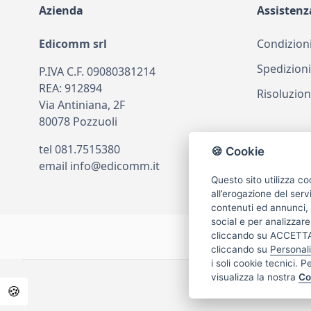
Azienda
Assistenz
Edicomm srl
Condizioni
Spedizioni
P.IVA C.F. 09080381214
REA: 912894
Risoluzion
Via Antiniana, 2F
80078 Pozzuoli
tel
081.7515380
🍪 Cookie
email
info@edicomm.it
Questo sito utilizza co
all’erogazione del serv
contenuti ed annunci, p
social e per analizzare
cliccando su ACCETTA 
cliccando su
Personal
i soli cookie tecnici. P
visualizza la nostra
Co
🍪