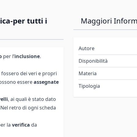
a-per tutti i
Maggiori Inform
Autore
o
per l’
inclusione
.
Disponibilità
fossero dei veri e propri
Materia
 possono essere
assegnate
Tipologia
elli
, ai quali è stato dato
. Nel retro di ogni scheda
per la
verifica
da