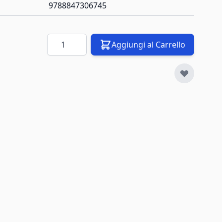
9788847306745
Quantità
Aggiungi al Carrello