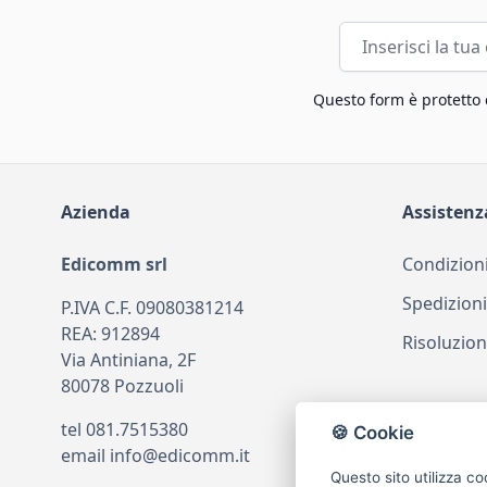
Indirizzo email
Questo form è protetto
Azienda
Assistenz
Edicomm srl
Condizioni
Spedizioni
P.IVA C.F. 09080381214
REA: 912894
Risoluzion
Via Antiniana, 2F
80078 Pozzuoli
tel
081.7515380
🍪 Cookie
email
info@edicomm.it
Questo sito utilizza co