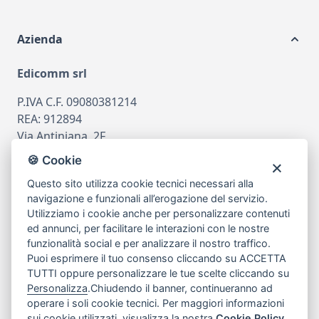
Azienda
Edicomm srl
P.IVA C.F. 09080381214
REA: 912894
Via Antiniana, 2F
80078 Pozzuoli
🍪 Cookie
tel
081.7515380
Questo sito utilizza cookie tecnici necessari alla
email
info@edicomm.it
navigazione e funzionali all’erogazione del servizio.
Utilizziamo i cookie anche per personalizzare contenuti
ed annunci, per facilitare le interazioni con le nostre
funzionalità social e per analizzare il nostro traffico.
Assistenza Clienti
Puoi esprimere il tuo consenso cliccando su ACCETTA
TUTTI oppure personalizzare le tue scelte cliccando su
Chi siamo
Personalizza
.Chiudendo il banner, continueranno ad
operare i soli cookie tecnici. Per maggiori informazioni
sui cookie utilizzati, visualizza la nostra
Cookie Policy