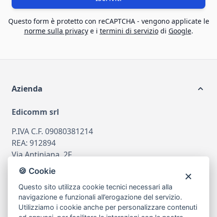
Questo form è protetto con reCAPTCHA - vengono applicate le
norme sulla privacy
e i
termini di servizio
di
Google
.
Azienda
Edicomm srl
P.IVA C.F. 09080381214
REA: 912894
Via Antiniana, 2F
80078 Pozzuoli
🍪 Cookie
tel
081.7515380
Questo sito utilizza cookie tecnici necessari alla
email
info@edicomm.it
navigazione e funzionali all’erogazione del servizio.
Utilizziamo i cookie anche per personalizzare contenuti