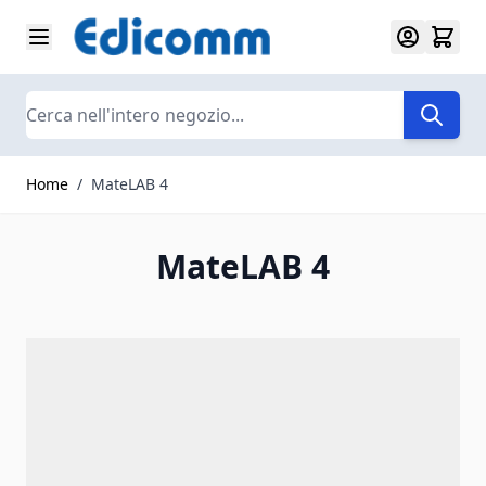
Salta al contenuto
Search
Home
/
MateLAB 4
MateLAB 4