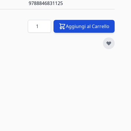
9788846831125
Quantità
Aggiungi al Carrello