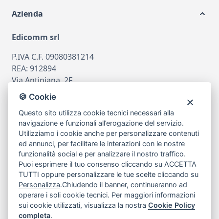
Azienda
Edicomm srl
P.IVA C.F. 09080381214
REA: 912894
Via Antiniana, 2F
80078 Pozzuoli
🍪 Cookie
tel
081.7515380
Questo sito utilizza cookie tecnici necessari alla
email
info@edicomm.it
navigazione e funzionali all’erogazione del servizio.
Utilizziamo i cookie anche per personalizzare contenuti
ed annunci, per facilitare le interazioni con le nostre
funzionalità social e per analizzare il nostro traffico.
Assistenza Clienti
Puoi esprimere il tuo consenso cliccando su ACCETTA
TUTTI oppure personalizzare le tue scelte cliccando su
Chi siamo
Personalizza
.Chiudendo il banner, continueranno ad
operare i soli cookie tecnici. Per maggiori informazioni
sui cookie utilizzati, visualizza la nostra
Cookie Policy
My Account
completa
.