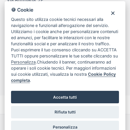
80078 Pozzuoli
🍪 Cookie
tel
081.7515380
Questo sito utilizza cookie tecnici necessari alla
email
info@edicomm.it
navigazione e funzionali all’erogazione del servizio.
Utilizziamo i cookie anche per personalizzare contenuti
ed annunci, per facilitare le interazioni con le nostre
funzionalità social e per analizzare il nostro traffico.
Assistenza Clienti
Puoi esprimere il tuo consenso cliccando su ACCETTA
TUTTI oppure personalizzare le tue scelte cliccando su
Chi siamo
Personalizza
.Chiudendo il banner, continueranno ad
operare i soli cookie tecnici. Per maggiori informazioni
sui cookie utilizzati, visualizza la nostra
Cookie Policy
My Account
completa
.
Accetta tutti
Rifiuta tutti
Dichiarazione di accessibilità
Termini e Condizioni
Personalizza