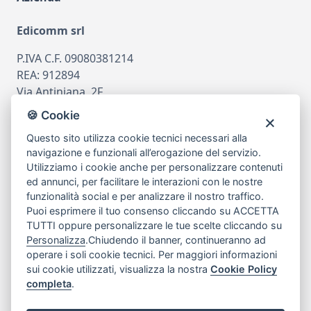
Edicomm srl
P.IVA C.F. 09080381214
REA: 912894
Via Antiniana, 2F
80078 Pozzuoli
🍪 Cookie
tel
081.7515380
Questo sito utilizza cookie tecnici necessari alla
email
info@edicomm.it
navigazione e funzionali all’erogazione del servizio.
Utilizziamo i cookie anche per personalizzare contenuti
ed annunci, per facilitare le interazioni con le nostre
funzionalità social e per analizzare il nostro traffico.
Assistenza Clienti
Puoi esprimere il tuo consenso cliccando su ACCETTA
TUTTI oppure personalizzare le tue scelte cliccando su
Chi siamo
Personalizza
.Chiudendo il banner, continueranno ad
operare i soli cookie tecnici. Per maggiori informazioni
sui cookie utilizzati, visualizza la nostra
Cookie Policy
My Account
completa
.