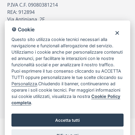
P.IVA C.F. 09080381214
REA: 912894
Via Antiniana, 2F
80078 Pozzuoli
🍪 Cookie
tel
081.7515380
Questo sito utilizza cookie tecnici necessari alla
email
info@edicomm.it
navigazione e funzionali all’erogazione del servizio.
Utilizziamo i cookie anche per personalizzare contenuti
ed annunci, per facilitare le interazioni con le nostre
funzionalità social e per analizzare il nostro traffico.
Assistenza Clienti
Puoi esprimere il tuo consenso cliccando su ACCETTA
TUTTI oppure personalizzare le tue scelte cliccando su
Chi siamo
Personalizza
.Chiudendo il banner, continueranno ad
operare i soli cookie tecnici. Per maggiori informazioni
sui cookie utilizzati, visualizza la nostra
Cookie Policy
My Account
completa
.
Accetta tutti