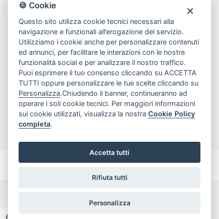
80078 Pozzuoli
🍪 Cookie
tel
081.7515380
Questo sito utilizza cookie tecnici necessari alla
email
info@edicomm.it
navigazione e funzionali all’erogazione del servizio.
Utilizziamo i cookie anche per personalizzare contenuti
ed annunci, per facilitare le interazioni con le nostre
funzionalità social e per analizzare il nostro traffico.
Assistenza Clienti
Puoi esprimere il tuo consenso cliccando su ACCETTA
TUTTI oppure personalizzare le tue scelte cliccando su
Chi siamo
Personalizza
.Chiudendo il banner, continueranno ad
operare i soli cookie tecnici. Per maggiori informazioni
sui cookie utilizzati, visualizza la nostra
Cookie Policy
My Account
completa
.
Accetta tutti
Rifiuta tutti
Dichiarazione di accessibilità
Termini e Condizioni
Personalizza
Privacy Policy
🍪