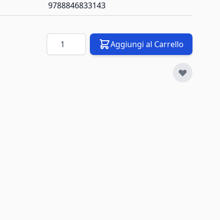
9788846833143
Quantità
Aggiungi al Carrello