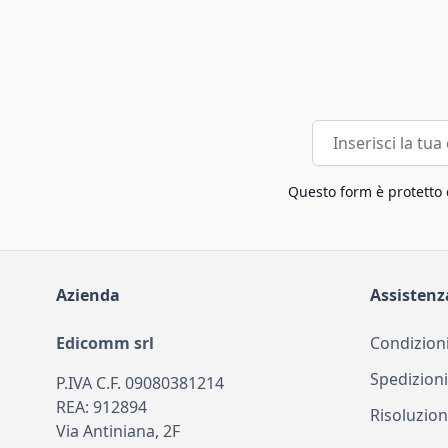
Indirizzo email
Questo form è protetto
Azienda
Assistenz
Edicomm srl
Condizioni
Spedizioni
P.IVA C.F. 09080381214
REA: 912894
Risoluzion
Via Antiniana, 2F