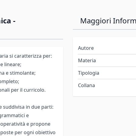
ica -
Maggiori Inform
Autore
aria si caratterizza per:
Materia
 lineare;
a e stimolante;
Tipologia
completo;
Collana
nali per il curricolo.
 suddivisa in due parti:
ogrammatici e
a operatività e propone
sposte per ogni obiettivo