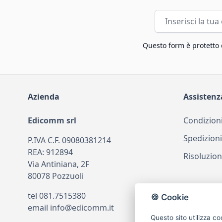
Indirizzo email
Questo form è protetto
Azienda
Assistenz
Edicomm srl
Condizioni
Spedizioni
P.IVA C.F. 09080381214
REA: 912894
Risoluzion
Via Antiniana, 2F
80078 Pozzuoli
tel
081.7515380
🍪 Cookie
email
info@edicomm.it
Questo sito utilizza co