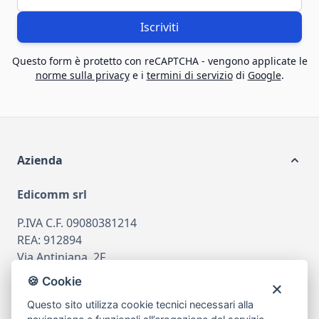
Iscriviti
Questo form è protetto con reCAPTCHA - vengono applicate le
norme sulla privacy
e i
termini di servizio
di
Google
.
Azienda
Edicomm srl
P.IVA C.F. 09080381214
REA: 912894
Via Antiniana, 2F
80078 Pozzuoli
🍪 Cookie
tel
081.7515380
Questo sito utilizza cookie tecnici necessari alla