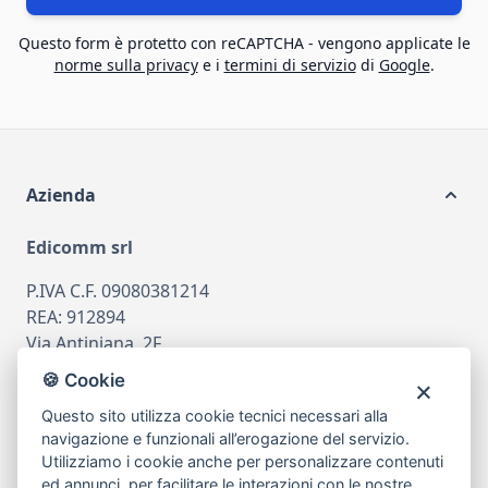
Questo form è protetto con reCAPTCHA - vengono applicate le
norme sulla privacy
e i
termini di servizio
di
Google
.
Azienda
Edicomm srl
P.IVA C.F. 09080381214
REA: 912894
Via Antiniana, 2F
80078 Pozzuoli
🍪 Cookie
tel
081.7515380
Questo sito utilizza cookie tecnici necessari alla
email
info@edicomm.it
navigazione e funzionali all’erogazione del servizio.
Utilizziamo i cookie anche per personalizzare contenuti
ed annunci, per facilitare le interazioni con le nostre