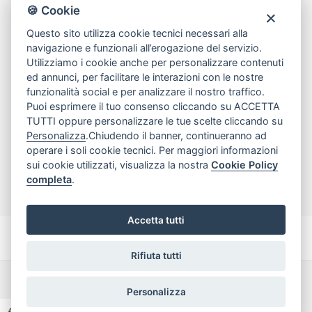
80078 Pozzuoli
🍪 Cookie
tel
081.7515380
Questo sito utilizza cookie tecnici necessari alla
email
info@edicomm.it
navigazione e funzionali all’erogazione del servizio.
Utilizziamo i cookie anche per personalizzare contenuti
ed annunci, per facilitare le interazioni con le nostre
funzionalità social e per analizzare il nostro traffico.
Assistenza Clienti
Puoi esprimere il tuo consenso cliccando su ACCETTA
TUTTI oppure personalizzare le tue scelte cliccando su
Chi siamo
Personalizza
.Chiudendo il banner, continueranno ad
operare i soli cookie tecnici. Per maggiori informazioni
sui cookie utilizzati, visualizza la nostra
Cookie Policy
My Account
completa
.
Accetta tutti
Rifiuta tutti
Dichiarazione di accessibilità
Termini e Condizioni
Personalizza
Privacy Policy