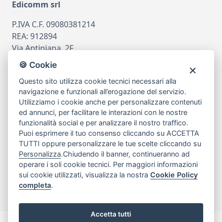
Edicomm srl
P.IVA C.F. 09080381214
REA: 912894
Via Antiniana, 2F
80078 Pozzuoli
🍪 Cookie
tel
081.7515380
Questo sito utilizza cookie tecnici necessari alla
email
info@edicomm.it
navigazione e funzionali all’erogazione del servizio.
Utilizziamo i cookie anche per personalizzare contenuti
ed annunci, per facilitare le interazioni con le nostre
funzionalità social e per analizzare il nostro traffico.
Assistenza Clienti
Puoi esprimere il tuo consenso cliccando su ACCETTA
TUTTI oppure personalizzare le tue scelte cliccando su
Chi siamo
Personalizza
.Chiudendo il banner, continueranno ad
operare i soli cookie tecnici. Per maggiori informazioni
sui cookie utilizzati, visualizza la nostra
Cookie Policy
My Account
completa
.
Accetta tutti