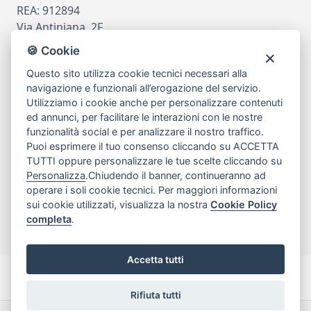
REA: 912894
Via Antiniana, 2F
80078 Pozzuoli
🍪 Cookie
tel
081.7515380
Questo sito utilizza cookie tecnici necessari alla
email
info@edicomm.it
navigazione e funzionali all’erogazione del servizio.
Utilizziamo i cookie anche per personalizzare contenuti
ed annunci, per facilitare le interazioni con le nostre
funzionalità social e per analizzare il nostro traffico.
Assistenza Clienti
Puoi esprimere il tuo consenso cliccando su ACCETTA
TUTTI oppure personalizzare le tue scelte cliccando su
Chi siamo
Personalizza
.Chiudendo il banner, continueranno ad
operare i soli cookie tecnici. Per maggiori informazioni
sui cookie utilizzati, visualizza la nostra
Cookie Policy
My Account
completa
.
Accetta tutti
Rifiuta tutti