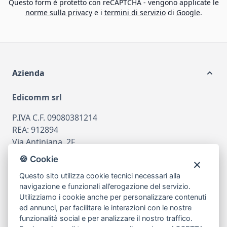
Questo form è protetto con reCAPTCHA - vengono applicate le
norme sulla privacy
e i
termini di servizio
di
Google
.
Azienda
Edicomm srl
P.IVA C.F. 09080381214
REA: 912894
Via Antiniana, 2F
80078 Pozzuoli
🍪 Cookie
tel
081.7515380
Questo sito utilizza cookie tecnici necessari alla
email
info@edicomm.it
navigazione e funzionali all’erogazione del servizio.
Utilizziamo i cookie anche per personalizzare contenuti
ed annunci, per facilitare le interazioni con le nostre
funzionalità social e per analizzare il nostro traffico.
Assistenza Clienti