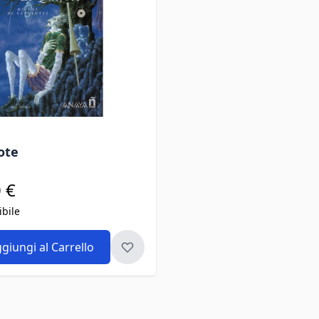
jote
 €
ibile
giungi al Carrello