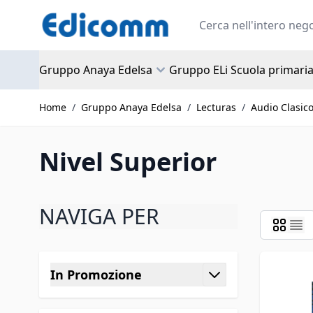
Salta al contenuto
Search
Gruppo Anaya Edelsa
Gruppo ELi Scuola primari
Home
/
Gruppo Anaya Edelsa
/
Lecturas
/
Audio Clasic
Nivel Superior
NAVIGA PER
Passa all'elenco prodotti
In Promozione
filtro