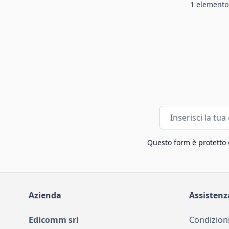
1
elemento
Indirizzo email
Questo form è protetto
Azienda
Assistenz
Edicomm srl
Condizioni